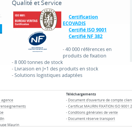
Qualité et Service
.
Certification
ECOVADIS
Certifié ISO 9001
Certifié NF 382
-
40 000 références en
produits de fixation
-
8 000 tonnes de stock
-
Livraison en J+1 des produits en stock
-
Solutions logistiques adaptées
Téléchargements
e agence
-
Document d'ouverture de compte clien
renseignements
-
Certificat MAURIN FIXATION ISO 9001:
be
-
Conditions générales de vente
dIn
-
Document réserve transport
oupe Maurin