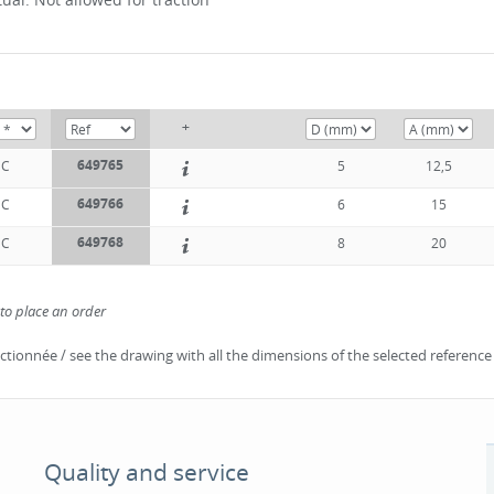
+
649765
NC
5
12,5
649766
NC
6
15
649768
NC
8
20
 to place an order
lectionnée / see the drawing with all the dimensions of the selected reference
Quality and service