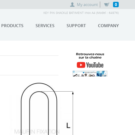
My account
0
KEY PIN SHACKLE BATIMENT Inox A4 (Model : 64976)
PRODUCTS
SERVICES
SUPPORT
COMPANY
RETROUVEZ-NOUS SUR LA
CHAÎNE YOUTUBE MAURIN
FIXATION