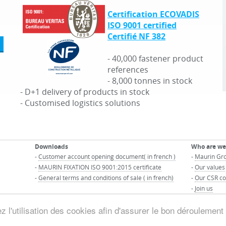
Certification ECOVADIS
ISO 9001 certified
Certifié NF 382
- 40,000 fastener product
references
- 8,000 tonnes in stock
- D+1 delivery of products in stock
- Customised logistics solutions
Downloads
Who are we
-
Customer account opening document( in french )
-
Maurin Gro
-
MAURIN FIXATION ISO 9001:2015 certificate
-
Our values
-
General terms and conditions of sale ( in french)
-
Our CSR co
-
Join us
 l'utilisation des cookies afin d'assurer le bon déroulement 
© MAURIN GROUP - All right reserved