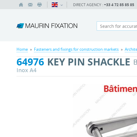
DIRECT AGENCY :
+33 4 72 85 85 85
Home
»
Fasteners and fixings for construction markets
»
Archit
64976
KEY PIN SHACKLE
Inox A4