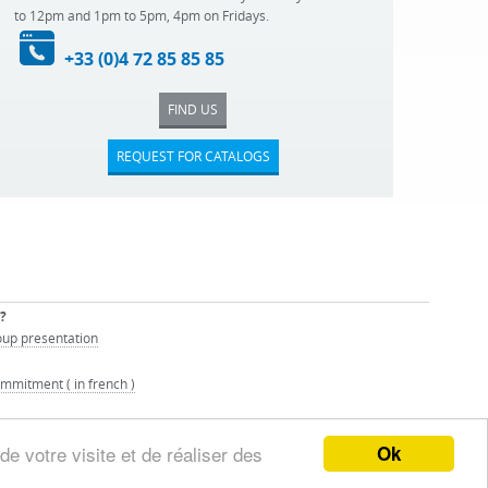
to 12pm and 1pm to 5pm, 4pm on Fridays.
+33 (0)4 72 85 85 85
FIND US
REQUEST FOR CATALOGS
?
up presentation
mmitment ( in french )
Ok
de votre visite et de réaliser des