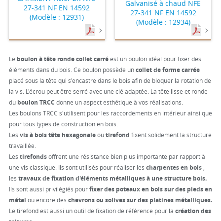
Galvanisé à chaud NFE
27-341 NF EN 14592
27-341 NF EN 14592
(Modèle : 12931)
(Modèle : 12934)
Le
boulon à tête ronde collet carré
est un boulon idéal pour fixer des
éléments dans du bois. Ce boulon possède un
collet de forme carrée
placé sous la tête qui s'encastre dans le bois afin de bloquer la rotation de
la vis. L'écrou peut être serré avec une clé adaptée. La tête lisse et ronde
du
boulon TRCC
donne un aspect esthétique à vos réalisations.
Les boulons TRCC s'utilisent pour les raccordements en intérieur ainsi que
pour tous types de construction en bois.
Les
vis à bois tête hexagonale
ou
tirefond
fixent solidement la structure
travaillée.
Les
tirefonds
offrent une résistance bien plus importante par rapport à
une vis classique. Ils sont utilisés pour réaliser les
charpentes en bois
,
les
travaux de fixation d'éléments métalliques à une structure bois.
Ils sont aussi privilégiés pour
fixer des poteaux en bois sur des pieds en
métal
ou encore des
chevrons ou solives sur des platines métalliques.
Le tirefond est aussi un outil de fixation de référence pour la
création des