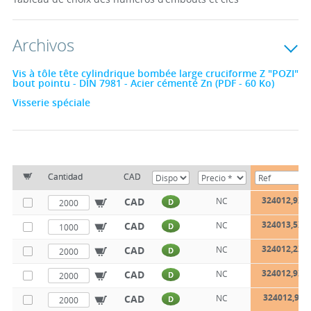
Archivos
Vis à tôle tête cylindrique bombée large cruciforme Z "POZI"
bout pointu - DIN 7981 - Acier cémenté Zn (PDF - 60 Ko)
Visserie spéciale
Cantidad
CAD
324012,9X6
CAD
NC
D
324013,5X6
CAD
NC
D
324012,2X9
CAD
NC
D
324012,9X9
CAD
NC
D
324012,9X1
CAD
NC
D