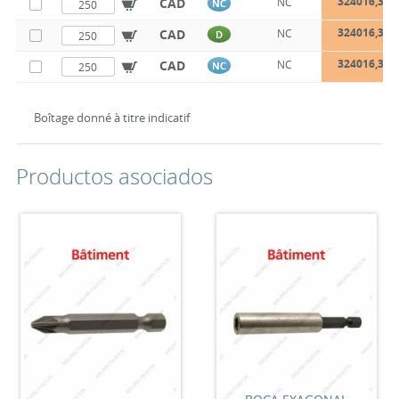
324016,3X2
CAD
NC
NC
324016,3X3
CAD
NC
D
324016,3X3
CAD
NC
NC
Boîtage donné à titre indicatif
Productos asociados