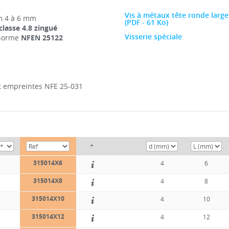
Vis à métaux tête ronde large
 4 à 6 mm
(PDF - 61 Ko)
 classe 4.8 zingué
Visserie spéciale
 norme
NFEN 25122
t empreintes NFE 25-031
+
315014X6
C
4
6
315014X8
C
4
8
315014X10
C
4
10
315014X12
C
4
12