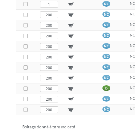
N
NC
N
NC
N
NC
N
NC
N
NC
N
NC
N
NC
N
NC
N
D
N
NC
N
NC
Boîtage donné à titre indicatif