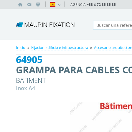
AGENCIA
+33 4 72 85 85 85
Inicio
»
Fijacion Edificio e infraestructura
»
Accesorio arquitecton
64905
GRAMPA PARA CABLES C
BATIMENT
Inox A4