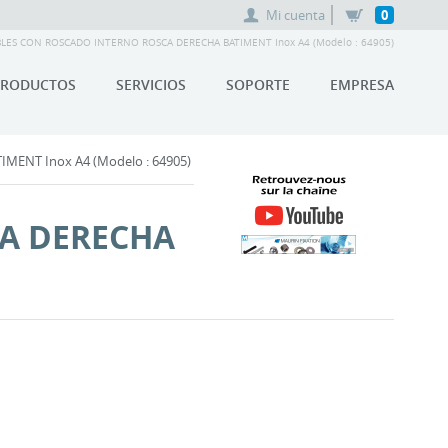
Mi cuenta
0
LES CON ROSCADO INTERNO ROSCA DERECHA BATIMENT Inox A4 (Modelo : 64905)
PRODUCTOS
SERVICIOS
SOPORTE
EMPRESA
ENT Inox A4 (Modelo : 64905)
A DERECHA
RETROUVEZ-NOUS SUR LA
CHAÎNE YOUTUBE MAURIN
FIXATION