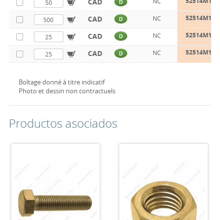
52514M10
CAD
NC
D
52514M12
CAD
NC
D
52514M14
CAD
NC
D
52514M16
CAD
NC
D
Boîtage donné à titre indicatif
Photo et dessin non contractuels
Productos asociados