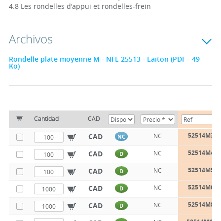
4.8 Les rondelles d'appui et rondelles-frein
Archivos
Rondelle plate moyenne M - NFE 25513 - Laiton (PDF - 49
Ko)
Cantidad
CAD
52514M3
CAD
NC
NC
52514M4
CAD
NC
D
52514M5
CAD
NC
D
52514M6
CAD
NC
D
52514M8
CAD
NC
D