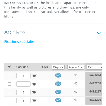
IMPORTANT NOTICE : The loads and capacities mentioned in
this family, as well as pictures and drawings, are only
indicative and not contractual. Not allowed for traction or
lifting.
Archivos
Fixations spéciales
Cantidad
CAD
6492264
NC
NC
6492280
NC
NC
6492287
NC
NC
6492290
NC
NC