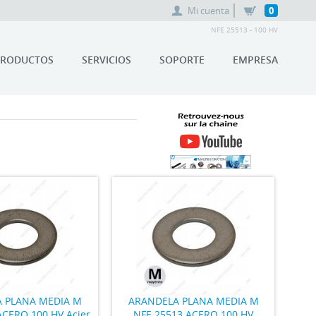
Mi cuenta
0
NFE 25513 - 100 HV
PRODUCTOS
SERVICIOS
SOPORTE
EMPRESA
RETROUVEZ-NOUS SUR LA
CHAÎNE YOUTUBE MAURIN
FIXATION
 PLANA MEDIA M
ARANDELA PLANA MEDIA M
ACERO 100 HV Acier
NFE 25513 ACERO 100 HV