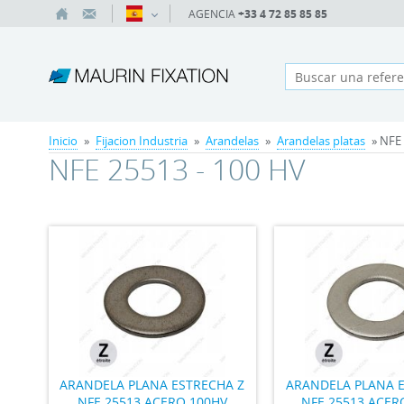
AGENCIA
+33 4 72 85 85 85
Inicio
»
Fijacion Industria
»
Arandelas
»
Arandelas platas
» NFE 
NFE 25513 - 100 HV
ARANDELA PLANA ESTRECHA Z
ARANDELA PLANA E
NFE 25513 ACERO 100HV
NFE 25513 ACER