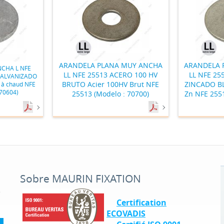
ARANDELA PLANA MUY ANCHA
ARANDELA 
CHA L NFE
LL NFE 25513 ACERO 100 HV
LL NFE 25
GALVANIZADO
BRUTO Acier 100HV Brut NFE
ZINCADO BL
 à chaud NFE
 70604)
25513 (Modelo : 70700)
Zn NFE 2551
Sobre MAURIN FIXATION
é
Certification
ECOVADIS