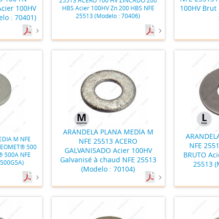
cier 100HV
100HV Brut
HBS Acier 100HV Zn 200 HBS NFE
25513 (Modelo : 70406)
lo : 70401)
ARANDELA PLANA MEDIA M
ARANDELA
DIA M NFE
NFE 25513 ACERO
NFE 255
GEOMET® 500
GALVANISADO Acier 100HV
BRUTO Aci
® 500A NFE
Galvanisé à chaud NFE 25513
0500G5A)
25513 (
(Modelo : 70104)