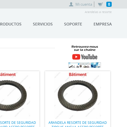
Mi cuenta
0
Arandelas a resorte
PRODUCTOS
SERVICIOS
SOPORTE
EMPRESA
RETROUVEZ-NOUS SUR LA
CHAÎNE YOUTUBE MAURIN
FIXATION
SORTE DE SEGURIDAD
ARANDELA RESORTE DE SEGURIDAD
DARD ACERO RESORTE
TIPO VS ANCHA ACERO RESORTE