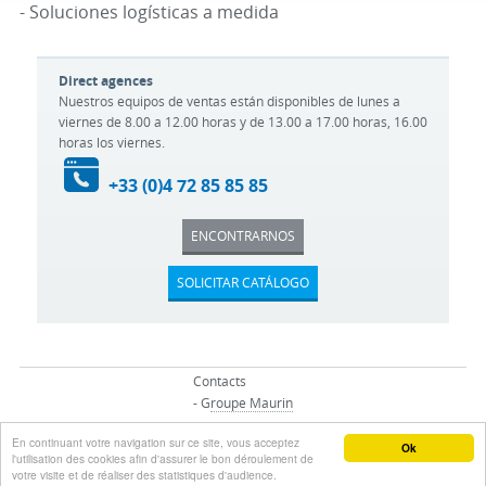
- Soluciones logísticas a medida
Direct agences
Nuestros equipos de ventas están disponibles de lunes a
viernes de 8.00 a 12.00 horas y de 13.00 a 17.00 horas, 16.00
horas los viernes.
+33 (0)4 72 85 85 85
ENCONTRARNOS
SOLICITAR CATÁLOGO
Contacts
- G
roupe Maurin
En continuant votre navigation sur ce site, vous acceptez
© Groupo MAURIN - Todos los derechos reservados
Ok
l'utilisation des cookies afin d'assurer le bon déroulement de
votre visite et de réaliser des statistiques d'audience.