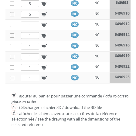
649698
NC
NC
6496910
NC
NC
6496912
NC
NC
6496914
NC
NC
6496916
NC
NC
6496919
NC
NC
6496922
NC
NC
6496925
NC
NC
: ajouter au panier pour passer une commande /
add to cart to
place an order
: télécharger le fichier 3D / download the 3D file
: afficher le schéma avec toutes les côtes de la référence
sélectionnée / see the drawing with all the dimensions of the
selected reference