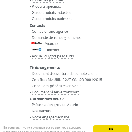
-
Toutes les gammes
-
Produits spéciaux
-
Guide produits industrie
-
Guide produits bâtiment
Contacts
-
Contacter une agence
-
Demande de renseignements
-
Youtube
-
LinkedIn
-
Accueil du groupe Maurin
Téléchargements
-
Document d'ouverture de compte client
-
Certificat MAURIN FIXATION ISO 9001:2015
-
Conditions générales de vente
-
Document réserve transport
Qui sommes nous
?
-
Présentation groupe Maurin
-
Nos valeurs
-
Notre engagement RSE
-
Rejoignez-nous
En continuant votre navigation sur ce site, vous acceptez
© GROUPE MAURIN - Tous droits réservés
Ok
l'utilisation des cookies afin d'assurer le bon déroulement de